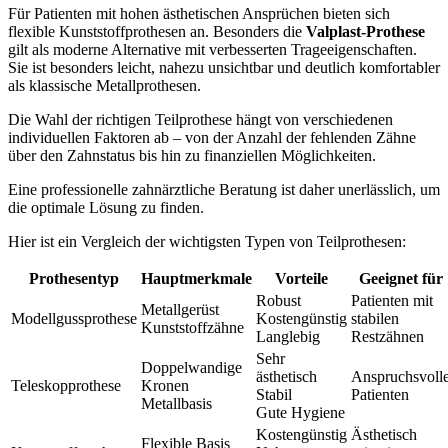
Für Patienten mit hohen ästhetischen Ansprüchen bieten sich
flexible Kunststoffprothesen an. Besonders die
Valplast-Prothese
gilt als moderne Alternative mit verbesserten Trageeigenschaften.
Sie ist besonders leicht, nahezu unsichtbar und deutlich komfortabler
als klassische Metallprothesen.
Die Wahl der richtigen Teilprothese hängt von verschiedenen
individuellen Faktoren ab – von der Anzahl der fehlenden Zähne
über den Zahnstatus bis hin zu finanziellen Möglichkeiten.
Eine professionelle zahnärztliche Beratung ist daher unerlässlich, um
die optimale Lösung zu finden.
Hier ist ein Vergleich der wichtigsten Typen von Teilprothesen:
Prothesentyp
Hauptmerkmale
Vorteile
Geeignet für
Robust
Patienten mit
Metallgerüst
Modellgussprothese
Kostengünstig
stabilen
Kunststoffzähne
Langlebig
Restzähnen
Sehr
Doppelwandige
ästhetisch
Anspruchsvoll
Teleskopprothese
Kronen
Stabil
Patienten
Metallbasis
Gute Hygiene
Kostengünstig
Ästhetisch
Flexible Basis