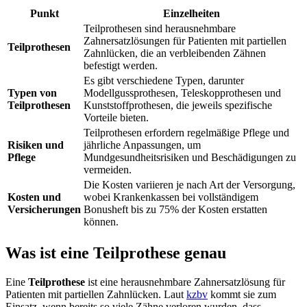
Punkt
Einzelheiten
Teilprothesen sind herausnehmbare
Zahnersatzlösungen für Patienten mit partiellen
Teilprothesen
Zahnlücken, die an verbleibenden Zähnen
befestigt werden.
Es gibt verschiedene Typen, darunter
Typen von
Modellgussprothesen, Teleskopprothesen und
Teilprothesen
Kunststoffprothesen, die jeweils spezifische
Vorteile bieten.
Teilprothesen erfordern regelmäßige Pflege und
Risiken und
jährliche Anpassungen, um
Pflege
Mundgesundheitsrisiken und Beschädigungen zu
vermeiden.
Die Kosten variieren je nach Art der Versorgung,
Kosten und
wobei Krankenkassen bei vollständigem
Versicherungen
Bonusheft bis zu 75% der Kosten erstatten
können.
Was ist eine Teilprothese genau
Eine
Teilprothese
ist eine herausnehmbare Zahnersatzlösung für
Patienten mit partiellen Zahnlücken. Laut
kzbv
kommt sie zum
Einsatz, wenn bereits so viele Zähne verloren wurden, dass