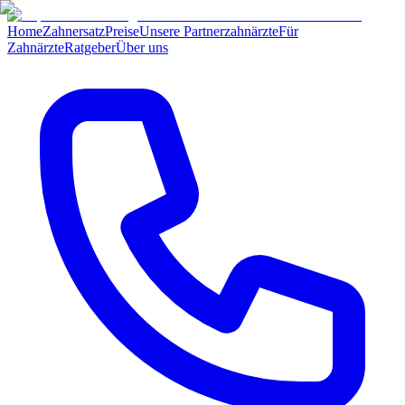
Home
Zahnersatz
Preise
Unsere Partnerzahnärzte
Für
Zahnärzte
Ratgeber
Über uns