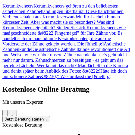
Keramikveneers
Keramikveneers gehören zu den beliebtesten
ästhetischen Zahnbehandlungen überhaupt. Diese hauchdünnen
Verblendschalen aus Keramik verwandeln Ihr Lächeln binnen
kürzester Zeit. Aber was macht sie so besonders? Was sind
Keramikveneers eigentlich? Stellen Sie sich Keramikveneers wie
maßgeschneiderte &#8222;Fingernägel" für Ihre Zähne vor. Es
handelt sich um hauchdünne Keramikschalen, die auf die
Vorderseite der Zähne geklebt werden. Die [&hellip;]
Ästhetische
Zahnheilkunde
Die ästhetische Zahnheilkunde revolutioniert die Art
und Weise, wie wir über unsere Zähne nachdenken. Es geht nicht
mehr nur darum, Zahnschmerzen zu beseitigen - es geht um das
perfekte Lächeln. Wer kennt das nicht? Man lächelt in die Kamera
und denkt später beim Anblick des Fotos: &#8222;Hätte ich doch
nur schönere Zähne&#8230;" Was umfasst die [&hellip;]
Kostenlose Online Beratung
Mit unseren Experten
Jetzt Beratung starten
→
Kostenlose Beratung