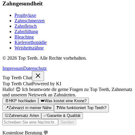
Zahngesundheit
Prophylaxe
Zahnschmerzen
Zahnfleisch
Zahnfüllung
Bleaching
Kieferorthopädie
Weisheitszähne
©
2026
Top Teeth. Alle Rechte vorbehalten.
Impressum
Datenschutz
Top Teeth Chat
Top Teeth Chat
Powered by KI
Hallo! 😊 Ich beantworte dir gerne Fragen zu Top Teeth, Zahnersatz
und unserem Netzwerk an Zahnärzten.
📄
HKP hochladen
👑
Was kostet eine Krone?
📍
Zahnarzt in meiner Nähe
❓
Wie funktioniert Top Teeth?
🦷
Zahnersatz Arten
✅
Garantie & Qualität
Senden
Kostenlose Beratung 💬