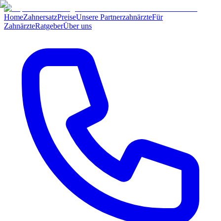
Home
Zahnersatz
Preise
Unsere Partnerzahnärzte
Für
Zahnärzte
Ratgeber
Über uns